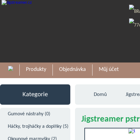
BR
77
Produkty
Objednávka
Můj účet
Kategorie
Domů
Jigstr
Gumové nástrahy (0)
Jigstreamer pstr
Jigstreamer pst
- Crazy Fish (0)
Háčky, trojháčky a doplňky (5)
Okounové marmyšky (2)