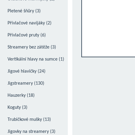
Pletené šňůry (3)
Přívlačové navijáky (2)
Přívlačové pruty (6)
Streamery bez zátěže (3)
Vertikální hlavy na sumce (1)
Jigové hlavičky (24)
- Čeburašky - kloubové jigovky (2)
Jigstreamery (130)
- Fireball jig (1)
- Candátové (26)
Hauzerky (18)
- Jigové hlavy šroubovací (1)
- Candátové wiggle tails (1)
Koguty (3)
- Olůvka na texas, carolina rig - bullet
- Jigstreamery candátové Hybrid (1)
Trubičkové mušky (13)
(0)
- Šroubovací zátěže (1)
- Jigstreamery mořské speciál (3)
Jigovky na streamery (3)